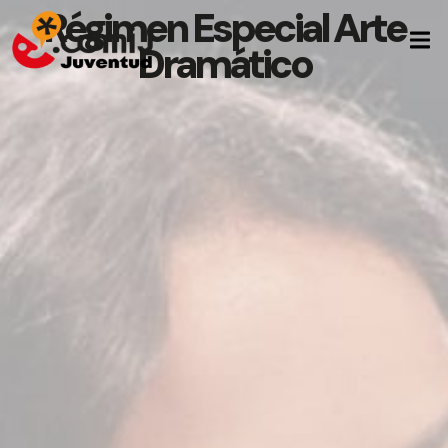
Régimen Especial Arte
Dramático
Inicio
Quiénes Somos
Formación
Empleo
Asesoramiento
Noticias
Contacto