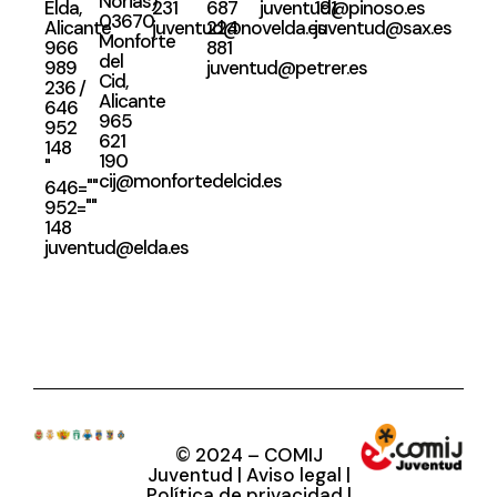
Norias)
Elda,
231
687
juventud@pinoso.es
191
03670
Alicante
juventud@novelda.es
224
juventud@sax.es
Monforte
966
881
del
989
juventud@petrer.es
Cid,
236
/
Alicante
646
965
952
621
148
190
"
cij@monfortedelcid.es
646=""
952=""
148
juventud@elda.es
©
2024 – COMIJ
Juventud |
Aviso legal
|
Política de privacidad
|