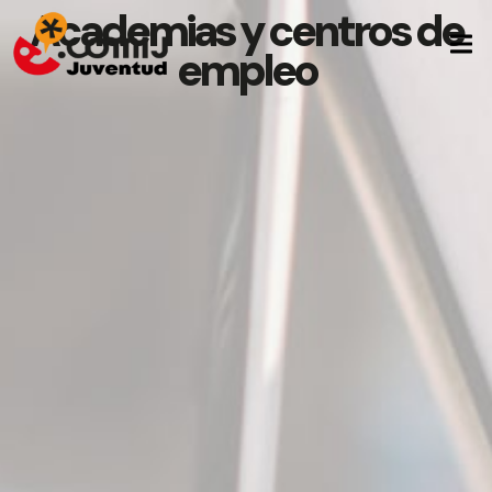
Academias y centros de
empleo
Inicio
Quiénes Somos
Formación
Empleo
Asesoramiento
Noticias
Contacto