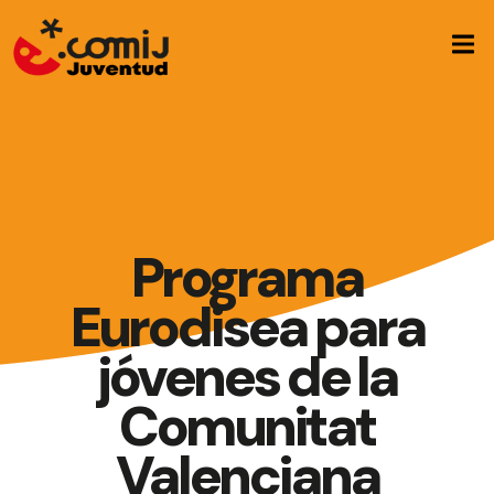
Inicio
Quiénes Somos
Formación
Programa
Empleo
Eurodisea para
Asesoramiento
jóvenes de la
Noticias
Comunitat
Contacto
Valenciana