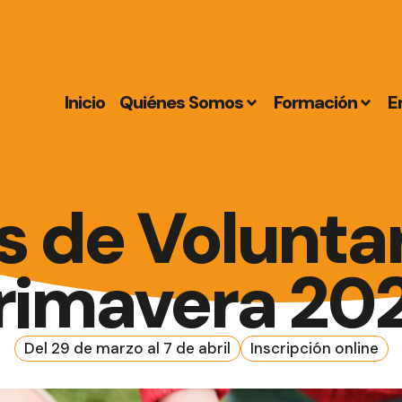
Inicio
Quiénes Somos
Formación
E
 de Voluntar
rimavera 20
Del 29 de marzo al 7 de abril
Inscripción online