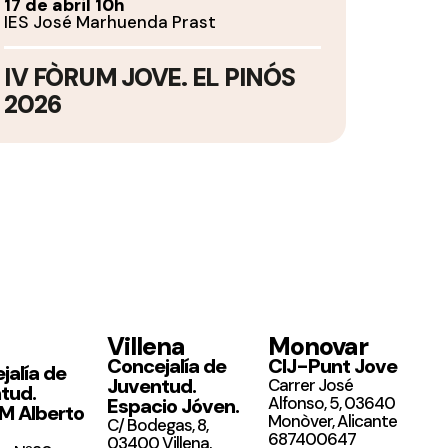
17 de abril 10h
IES José Marhuenda Prast
IV FÒRUM JOVE. EL PINÓS
2026
Villena
Monovar
Concejalía de
CIJ-Punt Jove
jalía de
Juventud.
Carrer José
tud.
Alfonso, 5, 03640
Espacio Jóven.
 Alberto
Monòver, Alicante
C/ Bodegas, 8,
687400647
03400 Villena,