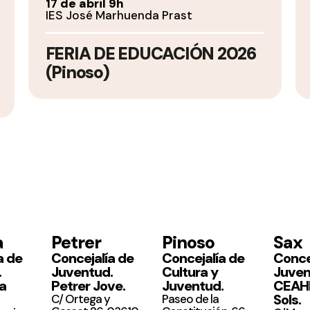
17 de abril 9h
IES José Marhuenda Prast
FERIA DE EDUCACIÓN 2026
(Pinoso)
a
Petrer
Pinoso
Sax
a de
Concejalía de
Concejalía de
Conce
.
Juventud.
Cultura y
Juven
la
Petrer Jove.
Juventud.
CEAHM
Sols.
C/ Ortega y
Paseo de la